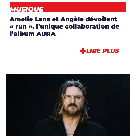
MUSIQUE
Amelie Lens et Angèle dévoilent
« run », l’unique collaboration de
l’album AURA
LIRE PLUS
ARTICLES
,
ARTISTES
,
CLIP
,
DJS
,
NEWS
,