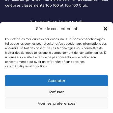
célèbres classements Top 100 et Top 100 Club.
Site réalisé par
l’agence kult
Gérer le consentement
DJ MAG à travers le
TOUTE L'ACTUALITÉ
Pour offrir les meilleures expériences, nous utilisons des technologies
monde
telles que les cookies pour stocker et/ou accéder aux informations des
FOCUS ARTISTES
appareils. Le fait de consentir à ces technologies nous permettra de
Offre d'abonnement
traiter des données telles que le comportement de navigation ou les ID
TOP 100 DJ MAG
Devenir annonceur
uniques sur ce site. Le fait de ne pas consentir ou de retirer son
INTERVIEWS
consentement peut avoir un effet négatif sur certaines
Contacter le magazine
caractéristiques et fonctions.
A propos
Mentions légales
Accepter
Politique de confidentialité
Refuser
Conditions générales de vente
Voir les préférences
Rejoindre l'équipe DJ Mag