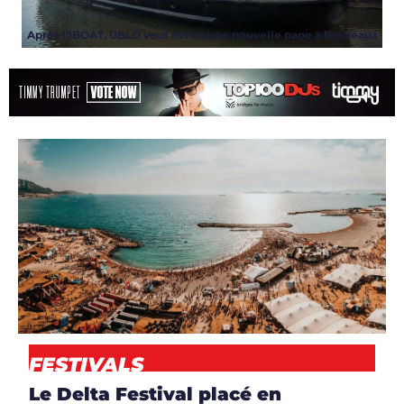
Après l’IBOAT, UBLO veut écrire une nouvelle page à Bordeaux
ARTICLES
,
EVENT
,
NEWS
FESTIVALS
Le Delta Festival placé en