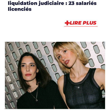
liquidation judiciaire : 23 salariés
licenciés
LIRE PLUS
ARTICLES
,
ARTISTES
,
ARTISTES
,
DJS
,
MUSIQUE
,
NEWS