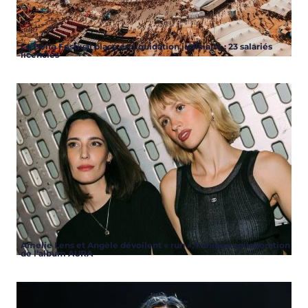
Le Delta Festival placé en liquidation judiciaire : 23 salariés
licenciés
Amelie Lens et Angèle dévoilent « run », l’unique collaboration
de l’album AURA