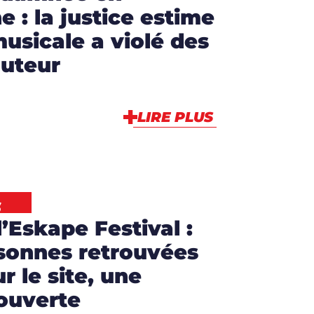
 : la justice estime
musicale a violé des
auteur
LIRE PLUS
S
’Eskape Festival :
sonnes retrouvées
r le site, une
ouverte