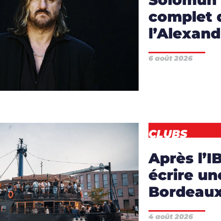
complet d
RTICLES
,
l’Alexand
TES
,
CLIP
,
DJS
,
6 août 2026
EWS
,
VIDÉO
CLUBS
Après l’
écrire un
Bordeau
CLES
,
CLUBS
,
4 août 2026