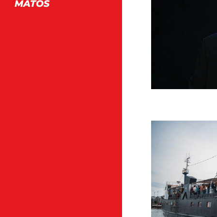
MATOS
A
ARTIS
N
ARTI