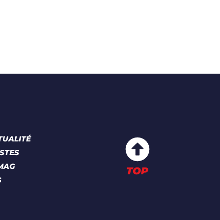
TUALITÉ
STES
 MAG
TOP
S