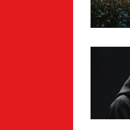
ART
A
AR