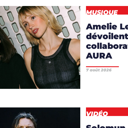
MUSIQUE
Amelie L
RTICLES
,
dévoilent
collabora
RTISTES
,
AURA
ISTES
,
DJS
,
7 août 2026
IQUE
,
NEWS
VIDÉO
Solomun d