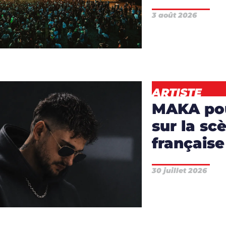
3 août 2026
ICLES
,
NEWS
ARTISTE
MAKA pou
sur la sc
française
RTICLES
,
30 juillet 2026
TISTES
,
DJS