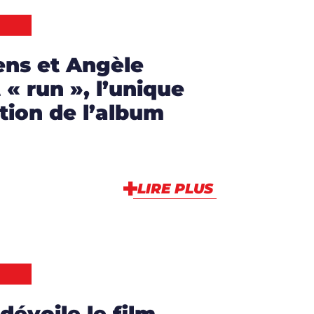
ens et Angèle
 « run », l’unique
tion de l’album
LIRE PLUS
évoile le film