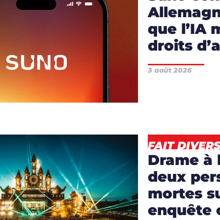
Allemagne
que l’IA 
droits d’
3 août 2026
ICLES
,
NEWS
FAIT DIVER
Drame à l
deux per
mortes su
enquête 