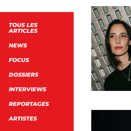
TOUS LES
ARTICLES
A
NEWS
A
FOCUS
ART
DOSSIERS
MUS
INTERVIEWS
REPORTAGES
ARTISTES