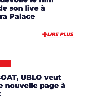
e son live à
ra Palace
LIRE PLUS
IBOAT, UBLO veut
e nouvelle page à
x