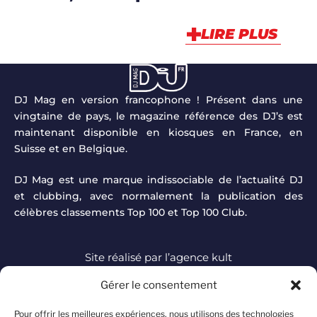
LIRE PLUS
DJ Mag en version francophone ! Présent dans une
vingtaine de pays, le magazine référence des DJ’s est
maintenant disponible en kiosques en France, en
Suisse et en Belgique.
DJ Mag est une marque indissociable de l’actualité DJ
et clubbing, avec normalement la publication des
célèbres classements Top 100 et Top 100 Club.
Site réalisé par
l’agence kult
Gérer le consentement
DJ MAG à travers le
TOUTE L'ACTUALITÉ
monde
Pour offrir les meilleures expériences, nous utilisons des technologies