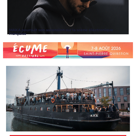
MAKA poursuit son ascension sur la scène électronique
française
ARTICLES
,
CLUBS
,
NEWS