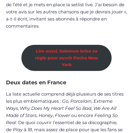
de l’été et je mets en place la setlist live. J’ai besoin de
votre avis sur les autres chansons que je devrais jouer »,
a-t-il écrit, invitant ses abonnés à répondre en
commentaires.
Lire aussi. Solomun brise sa
règle pour ouvrir Pacha New
York
Deux dates en France
La liste actuelle comprend déjà plusieurs de ses titres
les plus emblématiques :
Go
,
Porcelain
,
Extreme
Ways
,
Why Does My Heart Feel So Bad
,
We Are All
Made of Stars
,
Honey
,
Flower
ou encore
Feeling So
Real
. De quoi couvrir l’essentiel de sa discographie,
de
Play
à
18
, mais assez de place pour que les fans se