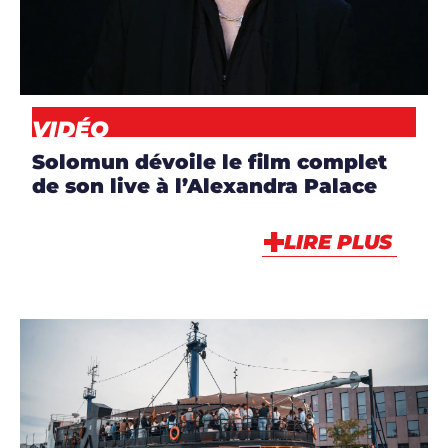
CLIP
,
DJS
,
NEWS
,
VIDÉO
VIDÉO
Solomun dévoile le film complet
de son live à l’Alexandra Palace
LIRE PLUS
ARTICLES
,
CLUBS
,