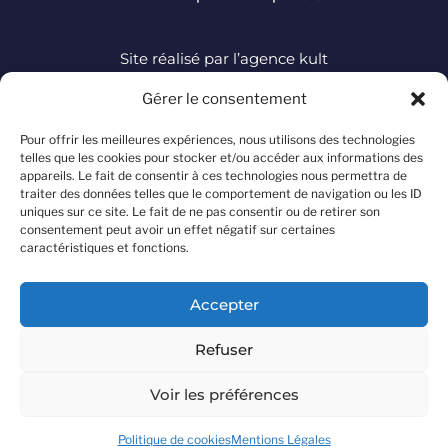
Site réalisé par
l’agence kult
Gérer le consentement
DJ MAG à travers le
TOUTE L'ACTUALITÉ
monde
Pour offrir les meilleures expériences, nous utilisons des technologies
telles que les cookies pour stocker et/ou accéder aux informations des
FOCUS ARTISTES
Offre d'abonnement
appareils. Le fait de consentir à ces technologies nous permettra de
TOP 100 DJ MAG
traiter des données telles que le comportement de navigation ou les ID
Devenir annonceur
uniques sur ce site. Le fait de ne pas consentir ou de retirer son
INTERVIEWS
Contacter le magazine
consentement peut avoir un effet négatif sur certaines
caractéristiques et fonctions.
A propos
Mentions légales
Accepter
Politique de confidentialité
Refuser
Conditions générales de vente
Voir les préférences
Rejoindre l'équipe DJ Mag
Politique de cookies
Mentions Légales