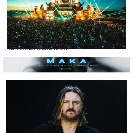
Drame à l’Eskape Festival : deux personnes retrouvées mortes
sur le site, une enquête ouverte
ARTICLES
,
ARTISTES
,