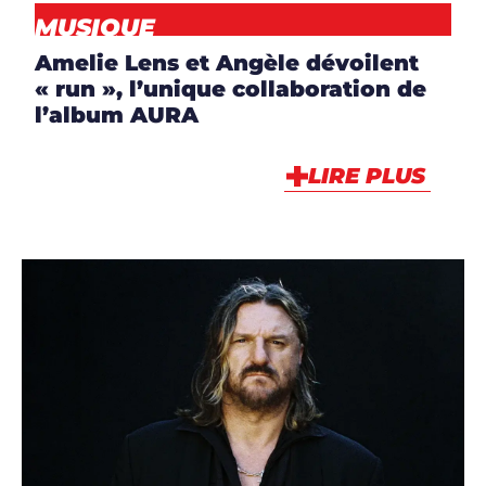
MUSIQUE
Amelie Lens et Angèle dévoilent
« run », l’unique collaboration de
l’album AURA
LIRE PLUS
ARTICLES
,
ARTISTES
,
CLIP
,
DJS
,
NEWS
,