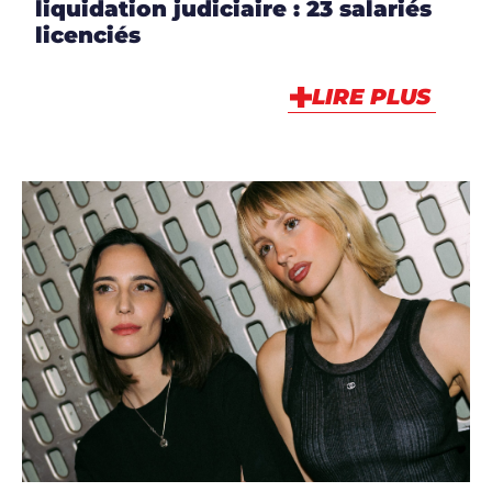
liquidation judiciaire : 23 salariés
licenciés
LIRE PLUS
ARTICLES
,
ARTISTES
,
ARTISTES
,
DJS
,
MUSIQUE
,
NEWS