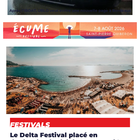
Après l’IBOAT, UBLO veut écrire une nouvelle page à Bordeaux
ARTICLES
,
EVENT
,
NEWS
FESTIVALS
Le Delta Festival placé en