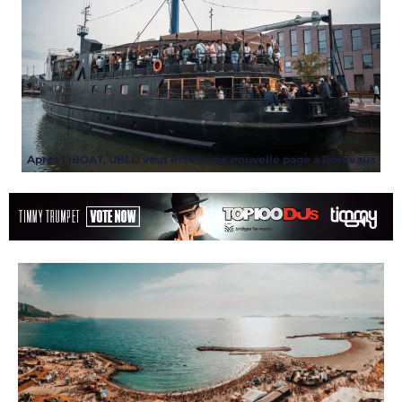
Après l’IBOAT, UBLO veut écrire une nouvelle page à Bordeaux
ARTICLES
,
EVENT
,