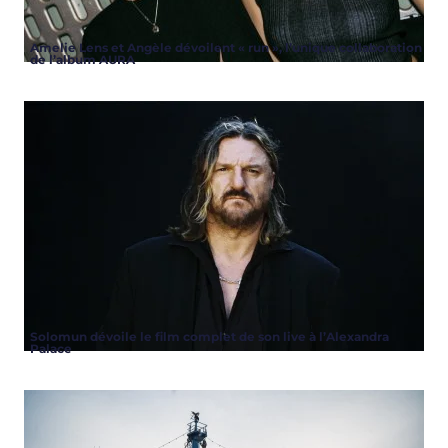
Amelie Lens et Angèle dévoilent « run », l’unique collaboration
de l’album AURA
Solomun dévoile le film complet de son live à l’Alexandra
Palace