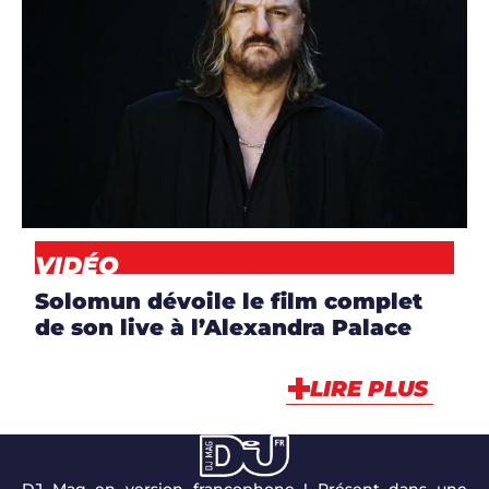
ARTICLES
,
ARTISTES
,
CLIP
,
DJS
,
NEWS
,
VIDÉO
VIDÉO
Solomun dévoile le film complet
de son live à l’Alexandra Palace
LIRE PLUS