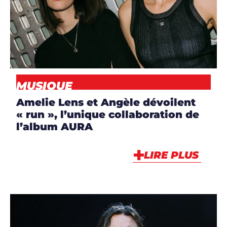
ARTISTES
,
DJS
,
MUSIQUE
,
NEWS
MUSIQUE
Amelie Lens et Angèle dévoilent
« run », l’unique collaboration de
l’album AURA
LIRE PLUS