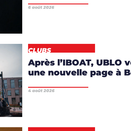
S
,
6 août 2026
DÉO
CLUBS
Après l’IBOAT, UBLO v
une nouvelle page à 
4 août 2026
EWS