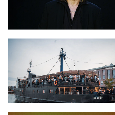
ARTICLES
,
ARTISTE
CLIP
,
DJS
,
NEWS
,
VI
ARTICLES
,
CLUBS
,
N