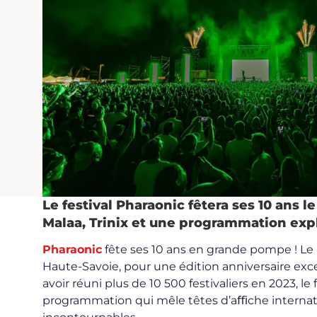
Le festival Pharaonic fêtera ses 10 ans
Malaa, Trinix et une programmation exp
Pharaonic
fête ses 10 ans en grande pompe ! Le
Haute-Savoie, pour une édition anniversaire exc
avoir réuni plus de 10 500 festivaliers en 2023, le
programmation qui mêle têtes d’aﬃche internation