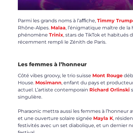
Parmi les grands noms à l’aﬃche,
Timmy Trump
Rhône-Alpes.
Malaa
, l’énigmatique maître de la
phénomène
Trinix
, stars de TikTok et habitués
récemment rempli le Zénith de Paris.
Les femmes à l’honneur
Côté vibes groovy, le trio suisse
Mont Rouge
déba
House.
Mosimann
, enfant du pays et producteur 
actuel. L’artiste contemporain
Richard Orlinski
s
singulière.
Pharaonic mettra aussi les femmes à l’honneur 
et une ouverture solaire signée
Mayla K
, réside
festivités avec un set diabolique, et un dernier no
festival.