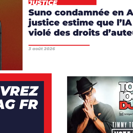
JUSTICE
Suno condamnée en Al
justice estime que l’I
violé des droits d’aute
3 août 2026
VREZ
AG FR