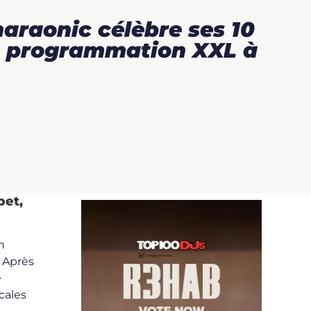
haraonic célèbre ses 10
e programmation XXL à
pet,
n
 Après
e
cales