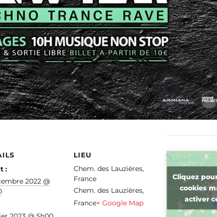
ILS
LIEU
Chem. des Lauzières,
 :
Cliquez pour
France
cembre 2022 @
cookies m
Chem. des Lauzières,
0
activer 
France
+ Google Map
vier 2023 @ 5h00