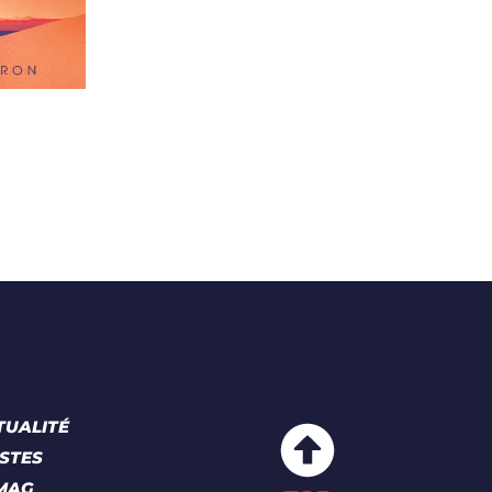
TUALITÉ
STES
 MAG