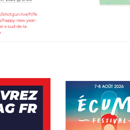
//shotgun.live/fr/fe
ls/happy-new-year-
al-x-sud-de-la-
e
VREZ
AG FR