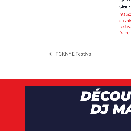
Site :
https:
stiva
festiv
franc
FCKNYE Festival
DÉCOU
DJ M