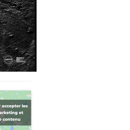
 accepter les
arketing et
ce contenu