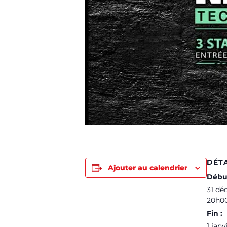
DÉTA
Ajouter au calendrier
Début
31 dé
20h0
Fin :
1 jan