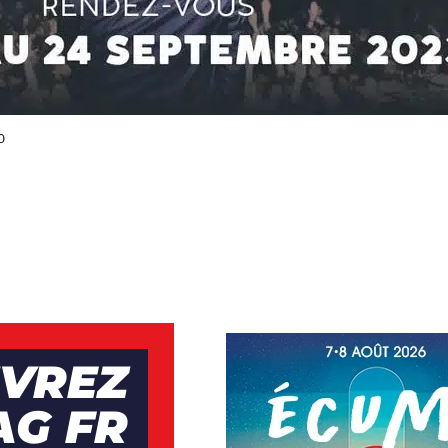
0
VREZ
AG FR