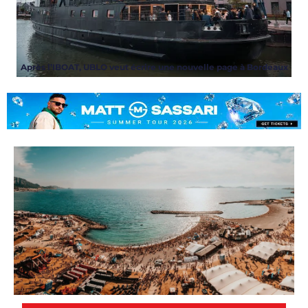
Après l’IBOAT, UBLO veut écrire une nouvelle page à Bordeaux
ARTICLES
,
EVENT
,
NEWS