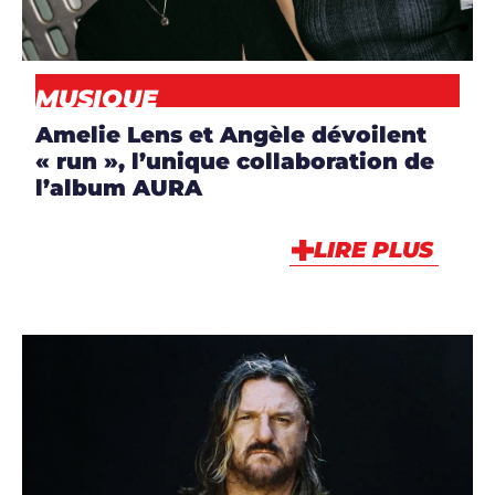
MUSIQUE
,
NEWS
MUSIQUE
Amelie Lens et Angèle dévoilent
« run », l’unique collaboration de
l’album AURA
LIRE PLUS
ARTICLES
,
ARTISTES
,