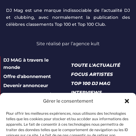
DJ Mag est une marque indissociable de l’actualité DJ
et clubbing, avec normalement la publication des
célèbres classements Top 100 et Top 100 Club.
Site réalisé par
l’agence kult
DJ MAG à travers le
TOUTE L'ACTUALITÉ
monde
FOCUS ARTISTES
Offre d'abonnement
TOP 100 DJ MAG
Devenir annonceur
INTERVIEWS
Contacter le magazine
Gérer le consentement
A propos
Mentions légales
Pour offrir les meilleures expériences, nous utilisons des technologies
telles que les cookies pour stocker et/ou accéder aux informations des
Politique de confidentialité
appareils. Le fait de consentir à ces technologies nous permettra de
traiter des données telles que le comportement de navigation ou les ID
Conditions générales de vente
uniques sur ce site. Le fait de ne pas consentir ou de retirer son