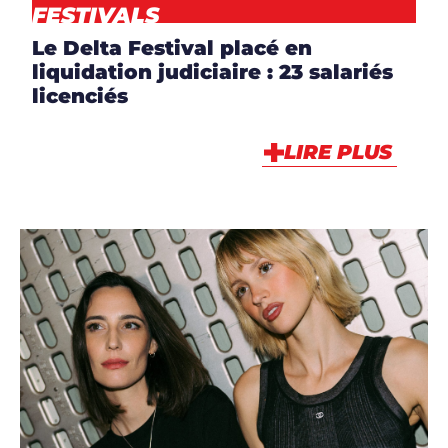
FESTIVALS
Le Delta Festival placé en
liquidation judiciaire : 23 salariés
licenciés
LIRE PLUS
ARTICLES
,
ARTISTES
,
ARTISTES
,
DJS
,