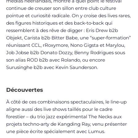
médias néerlandais, montre à quel point le festival
continue de creuser son sillon entre club culture
pointue et curiosité radicale. On y croise des lives rares,
des figures historiques et des back‑to‑back qui
ressemblent à des rêve de digger : Eris Drew b2b
Objekt, Carista b2b Bitter Babe, une “super‑formation”
réunissant CCL, rRoxymore, Nono Gigsta et Marylou,
Job Jobse b2b Donato Dozzy, Benny Rodrigues sous
son alias ROD b2b avec Rolando, ou encore
Surusinghe b2b avec Kevin Saunderson.
Découvertes
À côté de ces combinaisons spectaculaires, le line‑up
aligne aussi des live shows taillés pour le cadre
forestier – du trio jazz expérimental The Necks aux
projets techno‑arty de Kangding Ray, venu présenter
une pièce écrite spécialement avec Lumus.