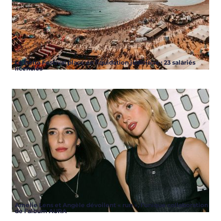
Le Delta Festival placé en liquidation judiciaire : 23 salariés
licenciés
Amelie Lens et Angèle dévoilent « run », l’unique collaboration
de l’album AURA