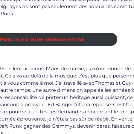
oignages ne sont pas seulement des adieux : ils constitu
 Punk.
nk : le jour où les robots se sont tus
. Je leur ai donné 12 ans de ma vie, ils m’ont donné de
nt. Cela va au-delà de la musique, c’est plus que personnel
est à vous comme à moi. J’ai travaillé avec Thomas et Gu
un autre temps, une autre dimension appelée les années 9
 responsabilité de porter un héritage aussi puissant, ce 
beaucoup à prouver… Ed Banger fut ma réponse. C’est fou
rs répondre à toutes ces demandes concernant le group
urnée éprouvante, je n’étais pas sûr de réagir. En vérité, 
es Daft Punk gagner des Grammys, devenir pères, faiseurs 
s… »