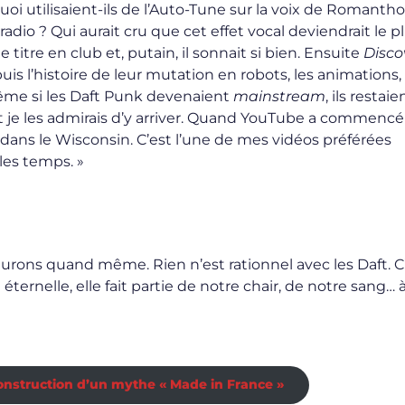
uoi utilisaient-ils de l’Auto-Tune sur la voix de Romanth
 radio ? Qui aurait cru que cet effet vocal deviendrait le p
e titre en club et, putain, il sonnait si bien. Ensuite
Disco
puis l’histoire de leur mutation en robots, les animations,
ême si les Daft Punk devenaient
mainstream
, ils restaie
t je les admirais d’y arriver. Quand YouTube a commencé
t dans le Wisconsin. C’est l’une de mes vidéos préférées
 les temps. »
eurons quand même. Rien n’est rationnel avec les Daft. C’
ernelle, elle fait partie de notre chair, de notre sang… 
 construction d’un mythe « Made in France »