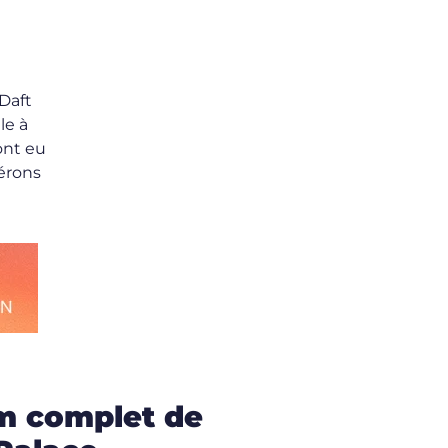
Daft
le à
ont eu
érons
lm complet de