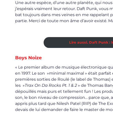
Une autre espèce, d’une autre planète, qui nous a 
j’espérais vraiment leur retour. Daft Punk, vous 
bat toujours dans mes veines en me rappelant po
partie. Merci de toute mon âme d’avoir existé. M
Lire aussi. Daft Punk :
Boys Noize
« Le premier album de musique électronique que 
en 1997. Le son »minimal maximal » était parfait e
premières sorties de Roulé (le label de Thomas)
les »
Trax On Da Rocks Pt. 1 & 2
» de Thomas Banga
dépouillés mais purs et tellement fun ! Les pro
son, le bon niveau de compression… parce que, au
appris plus tard que Nilesh Patel (RIP) de The Exc
devais de lui demander de faire le master de m