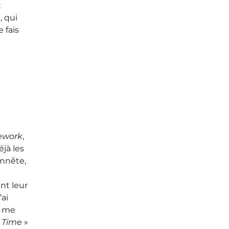
t
, qui
 fais
work
,
éjà les
onnête,
nt leur
’ai
e me
 Time
»