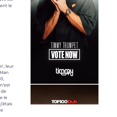
ent le
 ; leur
y-Man
0,
n’est
 de
e le
j’étais
de