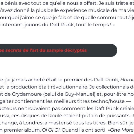
bénis avec tout ce qu’elle nous a offert. Je suis triste e
m’avez donné la plus belle expérience musicale de ma vie
urquoi j’aime ce que je fais et de quelle communauté je
aintenant, jouons du Daft Punk, tout le temps ! »
 les secrets de l’art du sample décryptés
j’ai jamais acheté était le premier des Daft Punk,
Home
t la production était révolutionnaire. Je collectionnais d
 et de Crydamoure (celui de Guy-Manuel) et, pour être h
lter contiennent les meilleurs titres techno/house —
ducteurs ne trouvaient pas comment les Daft Punk créaie
ssi, ces disques de Roulé étaient putain de puissants. J
hange, à Londres, a masterisé tous les titres. Bien sûr, j
on premier album,
Oi Oi Oi
. Quand ils ont sorti »
One More