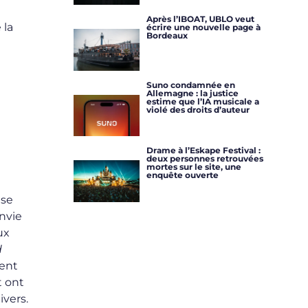
Après l’IBOAT, UBLO veut
 la
écrire une nouvelle page à
Bordeaux
Suno condamnée en
Allemagne : la justice
estime que l’IA musicale a
violé des droits d’auteur
Drame à l’Eskape Festival :
deux personnes retrouvées
mortes sur le site, une
enquête ouverte
 se
envie
ux
d
ment
t ont
ivers.