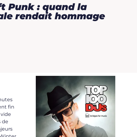
t Punk : quand la
ale rendait hommage
inutes
nt fin
 vide
s de
ajeurs
 Winter