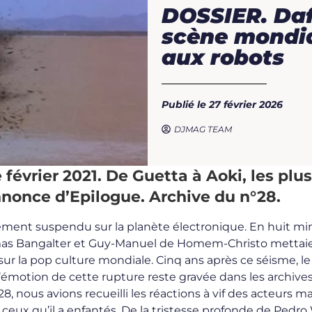
DOSSIER. Daf
scène mondi
aux robots
Publié le 27 février 2026
DJMAG TEAM
février 2021. De Guetta à Aoki, les plus
© Epilogue
annonce
d’Epilogue. Archive du n°28.
quement suspendu sur la planète électronique. En huit m
mas Bangalter et Guy-Manuel de Homem-Christo mettaie
r la pop culture mondiale. Cinq ans après ce séisme, le
 l’émotion de cette rupture reste gravée dans les archive
 nous avions recueilli les réactions à vif des acteurs m
 ceux qu’il a enfantés. De la tristesse profonde de Pedro