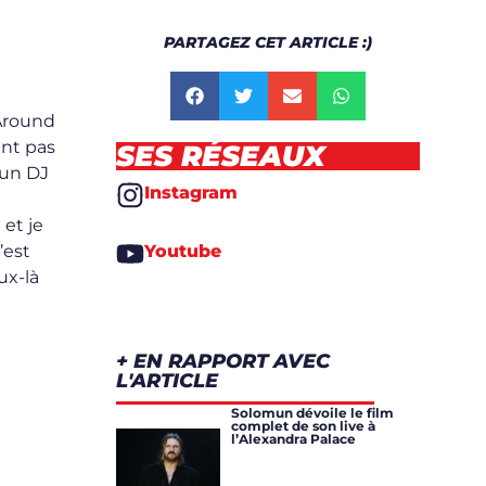
PARTAGEZ CET ARTICLE :)
»Around
ent pas
SES RÉSEAUX
 un DJ
Instagram
 et je
Youtube
c’est
ux-là
+ EN RAPPORT AVEC
L'ARTICLE
Solomun dévoile le film
complet de son live à
l’Alexandra Palace