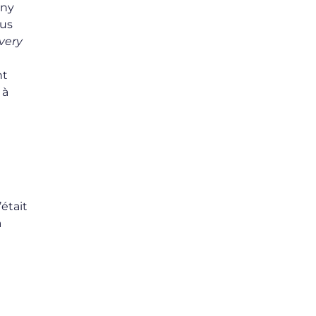
ony
lus
very
nt
 à
était
à