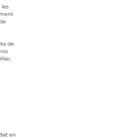
 les
nement
 de
ubs de
gros
iler,
fait en