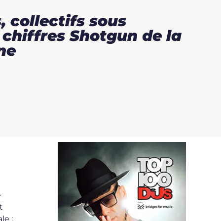
, collectifs sous
s chiffres Shotgun de la
ne
e
t
le :