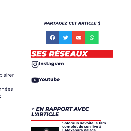
PARTAGEZ CET ARTICLE :)
SES RÉSEAUX
Instagram
lairer
Youtube
onnées
t.
+ EN RAPPORT AVEC
L'ARTICLE
Solomun dévoile le film
complet de son live à
l’Alexandra Palace