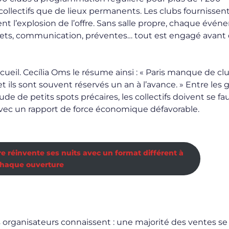
e collectifs que de lieux permanents. Les clubs fournissent
tent l’explosion de l’offre. Sans salle propre, chaque évé
achets, communication, préventes… tout est engagé avant
cueil. Cecília Oms le résume ainsi : « Paris manque de cl
 ils sont souvent réservés un an à l’avance. » Entre les 
e de petits spots précaires, les collectifs doivent se fauf
 avec un rapport de force économique défavorable.
cre réinvente ses nuits avec un format différent à
haque ouverture
organisateurs connaissent : une majorité des ventes se 