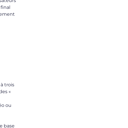
isateurs
final
ulement
à trois
des «
éo ou
ge base