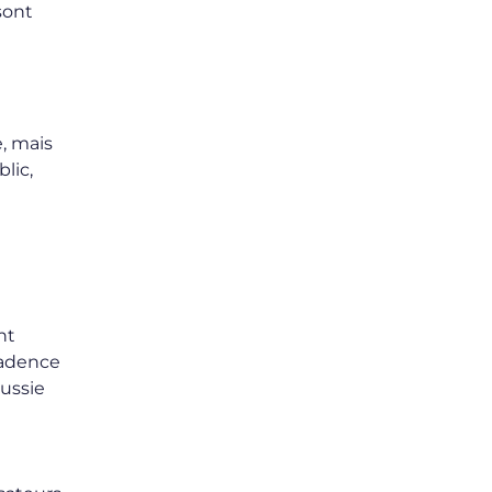
sont
e, mais
lic,
nt
cadence
éussie