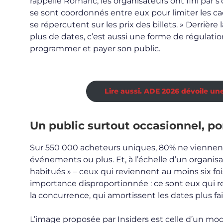
rappelle Romaric, les organisateurs ont fini par s’
se sont coordonnés entre eux pour limiter les cach
se répercutent sur les prix des billets. » Derrièr
plus de dates, c’est aussi une forme de régulati
programmer et payer son public.
Lire aussi. ADE 2026 dévoile un
Un public surtout occasionnel, po
Sur 550 000 acheteurs uniques, 80% ne viennent 
événements ou plus. Et, à l’échelle d’un organis
habitués » – ceux qui reviennent au moins six f
importance disproportionnée : ce sont eux qui r
la concurrence, qui amortissent les dates plus fai
L’image proposée par Insiders est celle d’un mod