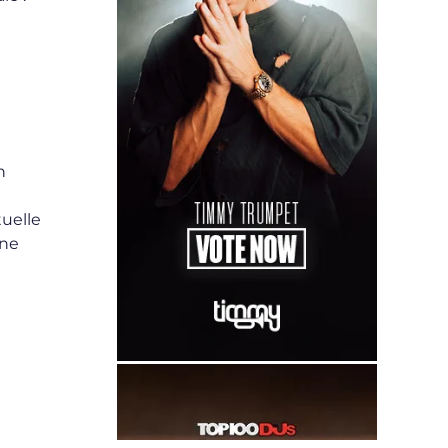
n
tuelle
nne