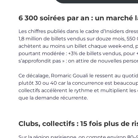
6 300 soirées par an : un marché 
Les chiffres publiés dans le cadre d’Insiders dres
1,8 million de billets vendus sur douze mois, 5
achètent au moins un billet chaque week‑end, po
pourtant modérée : +3% de billets vendus, pour +
s’approfondit pas » : on attire de nouvelles perso
Ce décalage, Romaric Gouali le ressent au quotid
plutôt 30 ou 40 car la concurrence est beaucoup p
collectifs accélèrent le rythme et multiplient le
que la demande récurrente.
Clubs, collectifs : 15 fois plus de
Sur la région parisienne, on compte environ 80–