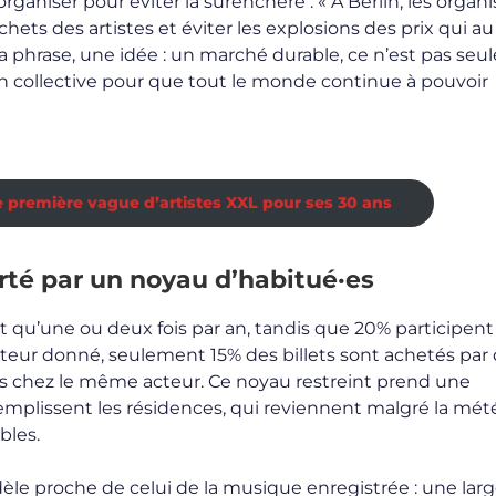
organiser pour éviter la surenchère : « À Berlin, les organ
ets des artistes et éviter les explosions des prix qui au 
e la phrase, une idée : un marché durable, ce n’est pas se
on collective pour que tout le monde continue à pouvoir
e première vague d’artistes XXL pour ses 30 ans
rté par un noyau d’habitué·es
qu’une ou deux fois par an, tandis que 20% participent 
ateur donné, seulement 15% des billets sont achetés par 
ois chez le même acteur. Ce noyau restreint prend une
emplissent les résidences, qui reviennent malgré la mét
bles.
èle proche de celui de la musique enregistrée : une lar