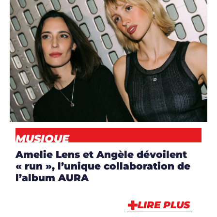
ARTICLES
,
ARTISTES
,
ARTISTES
,
DJS
,
MUSIQUE
,
NEWS
MUSIQUE
Amelie Lens et Angèle dévoilent
« run », l’unique collaboration de
l’album AURA
LIRE PLUS