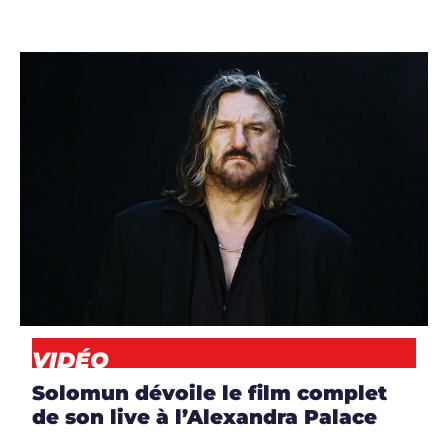
ARTICLES
,
ARTISTES
,
CLIP
,
DJS
,
NEWS
,
VIDÉO
VIDÉO
Solomun dévoile le film complet
de son live à l’Alexandra Palace