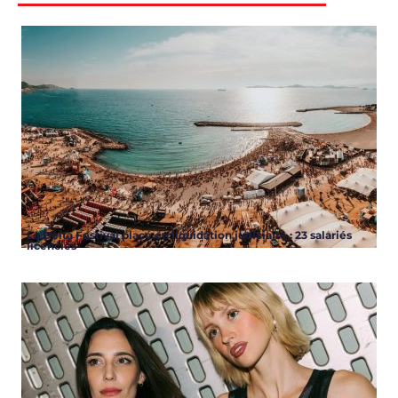
Après l’IBOAT, UBLO veut écrire une nouvelle page à Bordeaux
ARTICLES
,
EVENT
,
NEWS
FESTIVALS
Le Delta Festival placé en
liquidation judiciaire : 23 salariés