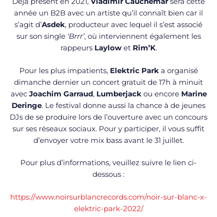
Pour retrouver
Vladimir Cauchemar
B2B
Asdek,
mais
aussi
Bakermat
,
Lilly Palmer
ou encore
Martin
Solveig
pour L’
Elektric Park
2022 :
https://www.elektricpark.com/billetterie/
Cliquez pour accepter les cookies
marketing et activer ce contenu