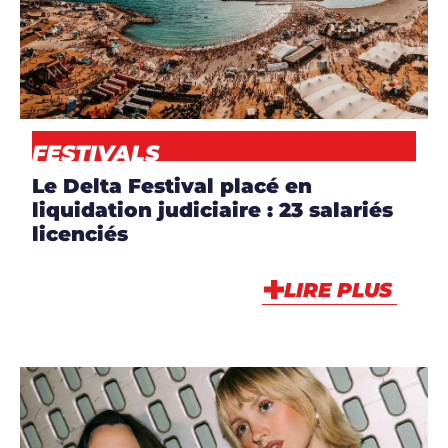
VIDÉO
VIDÉO
Solomun dévoile le film complet
de son live à l’Alexandra Palace
LIRE PLUS
DJ Mag en version francophone ! Présent dans une
vingtaine de pays, le magazine référence des DJ’s est
maintenant disponible en kiosques en France, en
Suisse et en Belgique.
DJ Mag est une marque indissociable de l’actualité DJ
et clubbing, avec normalement la publication des
célèbres classements Top 100 et Top 100 Club.