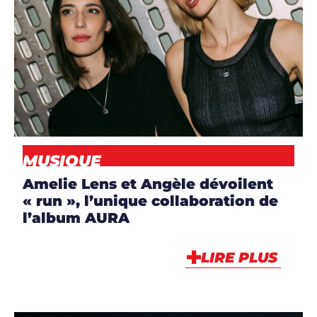
Site réalisé par
l’agence kult
DJ MAG à travers le
TOUTE L'ACTUALITÉ
monde
FOCUS ARTISTES
Offre d'abonnement
TOP 100 DJ MAG
Devenir annonceur
INTERVIEWS
Contacter le magazine
A propos
Mentions légales
Politique de confidentialité
Conditions générales de vente
Rejoindre l'équipe DJ Mag