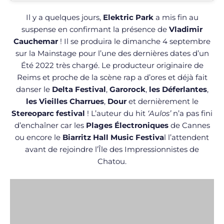
Il y a quelques jours,
Elektric Park
a mis fin au
suspense en confirmant la présence de
Vladimir
Cauchemar
! Il se produira le dimanche 4 septembre
sur la Mainstage pour l’une des dernières dates d’un
Été 2022 très chargé. Le producteur originaire de
Reims et proche de la scène rap a d’ores et déjà fait
danser le
Delta Festival
,
Garorock
,
les Déferlantes
,
les Vieilles Charrues
,
Dour
et dernièrement le
Stereoparc festival
! L’auteur du hit
‘Aulos’
n’a pas fini
d’enchaîner car les
Plages Électroniques
de Cannes
ou encore le
Biarritz Hall Music Festiva
l l’attendent
avant de rejoindre l’Île des Impressionnistes de
Chatou.
Déjà présent en 2021,
Vladimir Cauchemar
sera cette