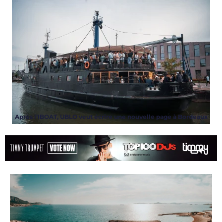
Amelie Lens et Angèle dévoilent
« run », l’unique collaboration de
l’album AURA
LIRE PLUS
ARTICLES
,
ARTISTES
,
CLIP
,
DJS
,
NEWS
,