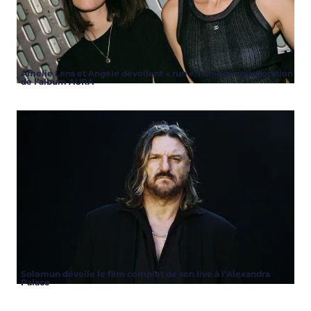
licenciés
LIRE PLUS
ARTICLES
,
ARTISTES
,
ARTISTES
,
DJS
,
MUSIQUE
,
NEWS
MUSIQUE