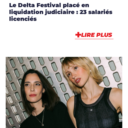
Le Delta Festival placé en
liquidation judiciaire : 23 salariés
licenciés
LIRE PLUS
ARTICLES
,
ARTISTES
,
ARTISTES
,
DJS
,
MUSIQUE
,
NEWS