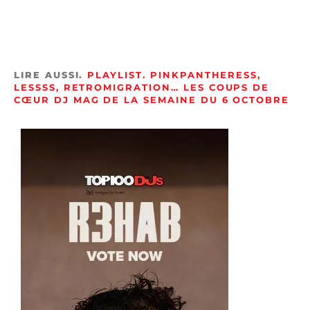
LIRE AUSSI.
PLAYLIST. PINKPANTHERESS,
LESSSS, RETROMIGRATION… LES COUPS DE
CŒUR DJ MAG DE LA SEMAINE DU 6 OCTOBRE