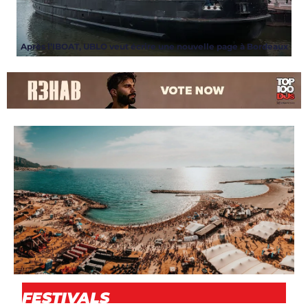
Après l’IBOAT, UBLO veut écrire une nouvelle page à Bordeaux
ARTICLES
,
EVENT
,
NEWS
FESTIVALS