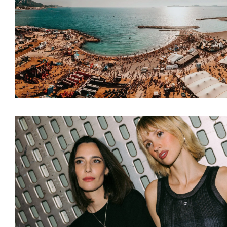
ARTICLES
,
EVENT
,
N
ARTICLES
,
ARTISTE
ARTISTES
,
DJS
,
MUSIQUE
,
NEWS