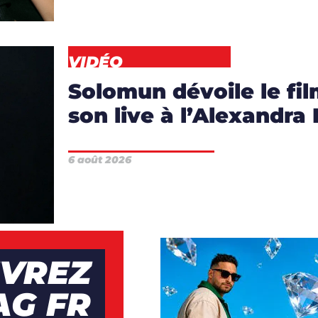
VIDÉO
Solomun dévoile le fi
son live à l’Alexandra
S
,
6 août 2026
DÉO
VREZ
AG FR