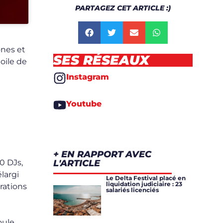
PARTAGEZ CET ARTICLE :)
ones et
SES RÉSEAUX
oile de
Instagram
Youtube
+ EN RAPPORT AVEC
0 DJs,
L'ARTICLE
largi
Le Delta Festival placé en
liquidation judiciaire : 23
rations
salariés licenciés
oule