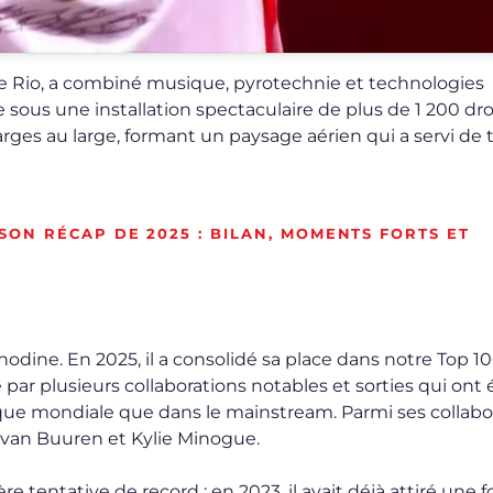
 de Rio, a combiné musique, pyrotechnie et technologies
e sous une installation spectaculaire de plus de 1 200 dr
arges au large, formant un paysage aérien qui a servi de t
SON RÉCAP DE 2025 : BILAN, MOMENTS FORTS ET
nodine. En 2025, il a consolidé sa place dans notre Top 10
par plusieurs collaborations notables et sorties qui ont é
ique mondiale que dans le mainstream. Parmi ses collabo
n van Buuren et Kylie Minogue.
 tentative de record ; en 2023, il avait déjà attiré une f