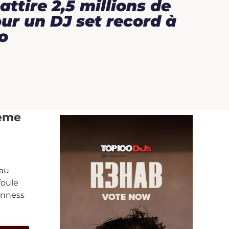
attire 2,5 millions de
ur un DJ set record à
o
ième
 au
foule
uinness