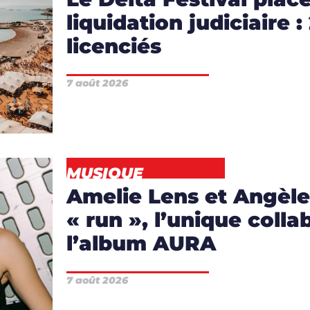
liquidation judiciaire :
licenciés
7 août 2026
EWS
MUSIQUE
Amelie Lens et Angèle
« run », l’unique colla
S
,
l’album AURA
7 août 2026