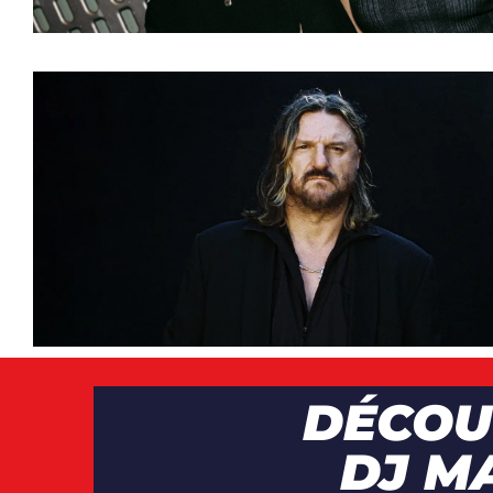
ARTICLES
,
ARTISTE
CLIP
,
DJS
,
NEWS
,
VI
DÉCOU
DJ M