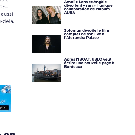
Amelie Lens et Angèle
dévoilent « run », l’unique
025–
collaboration de l’album
AURA
 aussi
u-delà.
Solomun dévoile le film
complet de son live à
l’Alexandra Palace
Après l’IBOAT, UBLO veut
écrire une nouvelle page à
Bordeaux
é en