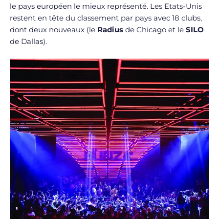
le pays européen le mieux représenté. Les Etats-Unis
restent en tête du classement par pays avec 18 clubs,
dont deux nouveaux (le
Radius
de Chicago et le
SILO
de Dallas).