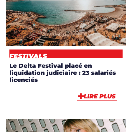
ARTICLES
,
EVENT
,
NEWS
FESTIVALS
Le Delta Festival placé en
liquidation judiciaire : 23 salariés
licenciés
LIRE PLUS