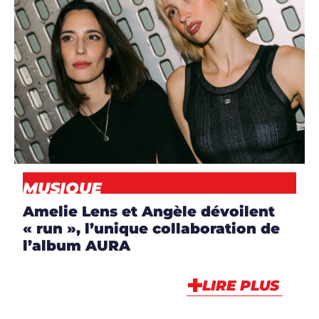
ARTICLES
,
ARTISTES
,
ARTISTES
,
DJS
,
MUSIQUE
,
NEWS
MUSIQUE
Amelie Lens et Angèle dévoilent
« run », l’unique collaboration de
l’album AURA
LIRE PLUS