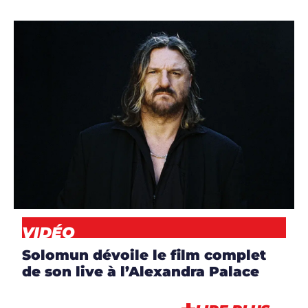
ARTICLES
,
ARTISTES
,
CLIP
,
DJS
,
NEWS
,
VIDÉO
VIDÉO
Solomun dévoile le film complet
de son live à l’Alexandra Palace