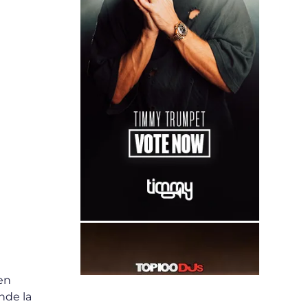
 en
nde la