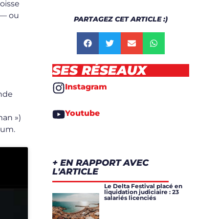
oisse
 — ou
PARTAGEZ CET ARTICLE :)
SES RÉSEAUX
Instagram
onde
Youtube
man »)
bum.
+ EN RAPPORT AVEC
L'ARTICLE
Le Delta Festival placé en
liquidation judiciaire : 23
salariés licenciés