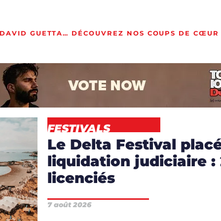
, DAVID GUETTA… DÉCOUVREZ NOS COUPS DE CŒUR
FESTIVALS
Le Delta Festival plac
liquidation judiciaire :
licenciés
7 août 2026