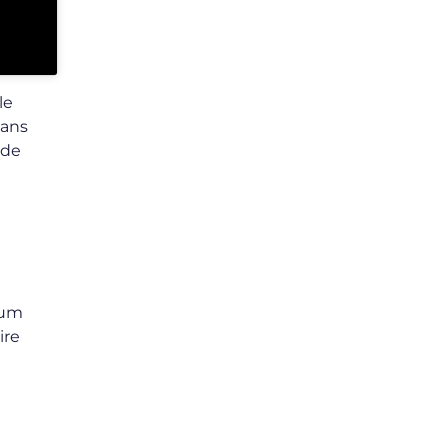
le
sans
 de
bum
ire