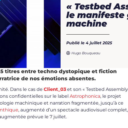
« Testbed Ass
le manifeste 
machine
Publié le 4 juillet 2025
Hugo Bouqueau
5 titres entre techno dystopique et fiction
Client_03
rratrice de nos émotions absentes.
nité. Dans le cas de
Client_03
et son « Testbed Assembly 
s confidentielles sur le label
Astrophonica
, le projet
ologie machinique et narration fragmentée, jusqu’à ce
inthique
, augmenté d’un spectacle audiovisuel complet,
ugmentée prévue le 7 juillet.