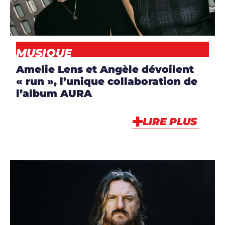
MUSIQUE
,
NEWS
MUSIQUE
Amelie Lens et Angèle dévoilent
« run », l’unique collaboration de
l’album AURA
LIRE PLUS
ARTICLES
,
ARTISTES
,