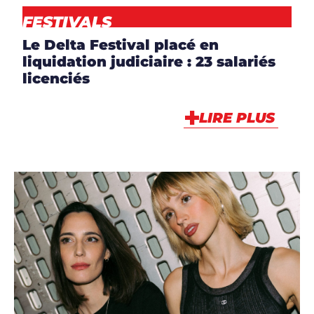
FESTIVALS
Le Delta Festival placé en
liquidation judiciaire : 23 salariés
licenciés
LIRE PLUS
ARTICLES
,
ARTISTES
,
ARTISTES
,
DJS
,