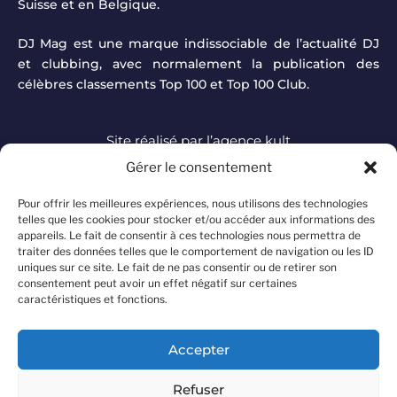
Suisse et en Belgique.
DJ Mag est une marque indissociable de l’actualité DJ
et clubbing, avec normalement la publication des
célèbres classements Top 100 et Top 100 Club.
Site réalisé par
l’agence kult
Gérer le consentement
DJ MAG à travers le
TOUTE L'ACTUALITÉ
Pour offrir les meilleures expériences, nous utilisons des technologies
monde
telles que les cookies pour stocker et/ou accéder aux informations des
FOCUS ARTISTES
Offre d'abonnement
appareils. Le fait de consentir à ces technologies nous permettra de
traiter des données telles que le comportement de navigation ou les ID
TOP 100 DJ MAG
Devenir annonceur
uniques sur ce site. Le fait de ne pas consentir ou de retirer son
INTERVIEWS
consentement peut avoir un effet négatif sur certaines
Contacter le magazine
caractéristiques et fonctions.
A propos
Mentions légales
Accepter
Politique de confidentialité
Refuser