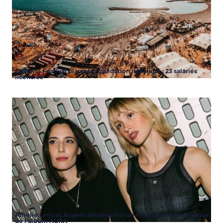
Le Delta Festival placé en liquidation judiciaire : 23 salariés
licenciés
Amelie Lens et Angèle dévoilent « run », l’unique collaboration
de l’album AURA