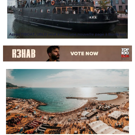
Après l’IBOAT, UBLO veut écrire une nouvelle page à Bordeaux
ARTICLES
,
EVENT
,
NEWS