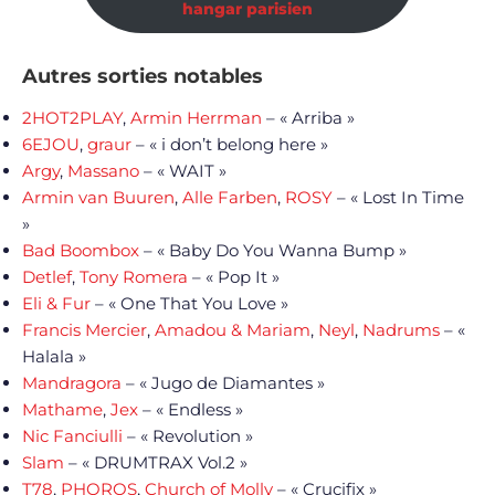
hangar parisien
Autres sorties notables
2HOT2PLAY
,
Armin Herrman
– « Arriba »
6EJOU
,
graur
– « i don’t belong here »
Argy
,
Massano
– « WAIT »
Armin van Buuren
,
Alle Farben
,
ROSY
– « Lost In Time
»
Bad Boombox
– « Baby Do You Wanna Bump »
Detlef
,
Tony Romera
– « Pop It »
Eli & Fur
– « One That You Love »
Francis Mercier
,
Amadou & Mariam
,
Neyl
,
Nadrums
– «
Halala »
Mandragora
– « Jugo de Diamantes »
Mathame
,
Jex
– « Endless »
Nic Fanciulli
– « Revolution »
Slam
– « DRUMTRAX Vol.2 »
T78
,
PHOROS
,
Church of Molly
– « Crucifix »