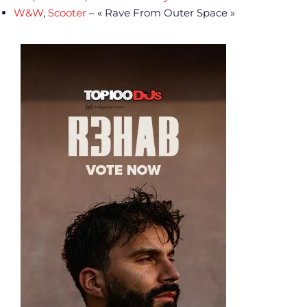
W&W
,
Scooter
– « Rave From Outer Space »