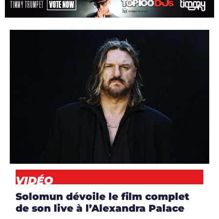
ARTICLES
,
ARTISTES
,
CLIP
,
DJS
,
NEWS
,
VIDÉO
VIDÉO
Solomun dévoile le film complet
de son live à l’Alexandra Palace