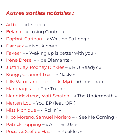
Autres sorties notables :
Artbat
– « Dance »
Belaria
– « Losing Control »
Daphni
,
Caribou
– « Waiting So Long »
Darzack
– « Not Alone »
Fakear
– « Waking up is better with you »
Irène Dresel
– « de Diamants »
Justin Jay
,
Rodney Dinkles
– « R U Ready? »
Kungs
,
Channel Tres
– « Nasty »
Lilly Wood and The Prick
,
Myd
– « Christina »
Mandragora
– « The Truth »
Mandidextrous
,
Matt Scratch
– « The Underneath »
Marten Lou
– You EP (feat. ORI)
Miss Monique
– « Rollin’ »
Nico Moreno
,
Samuel Moriero
– « See Me Coming »
Patrick Topping
– « All The DJs »
Pegassi
,
Stef de Haan
– « Kookles »