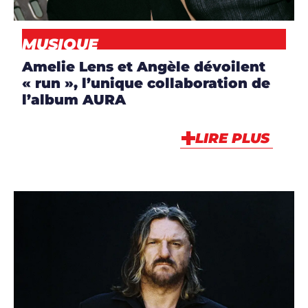
MUSIQUE
,
NEWS
MUSIQUE
Amelie Lens et Angèle dévoilent
« run », l’unique collaboration de
l’album AURA
LIRE PLUS
ARTICLES
,
ARTISTES
,