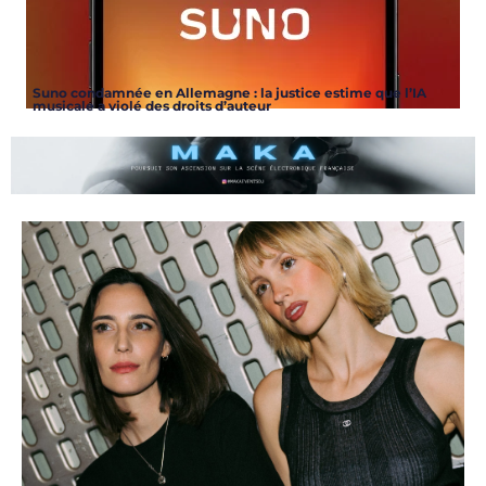
Suno condamnée en Allemagne : la justice estime que l’IA
musicale a violé des droits d’auteur
ARTICLES
,
ARTISTES
,
ARTISTES
,
DJS
,