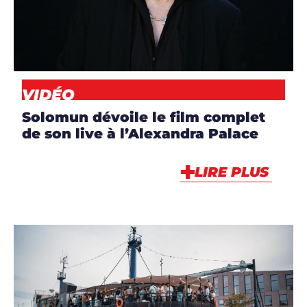
CLIP
,
DJS
,
NEWS
,
VIDÉO
VIDÉO
Solomun dévoile le film complet
de son live à l’Alexandra Palace
LIRE PLUS