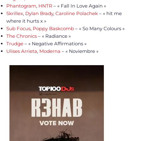
Phantogram
,
HNTR
– « Fall In Love Again »
Skrillex
,
Dylan Brady
,
Caroline Polachek
– « hit me
where it hurts x »
Sub Focus
,
Poppy Baskcomb
– « So Many Colours »
The Chronics
– « Radiance »
Trudge
– « Negative Affirmations »
Ulises Arrieta
,
Moderna
– « Noviembre »