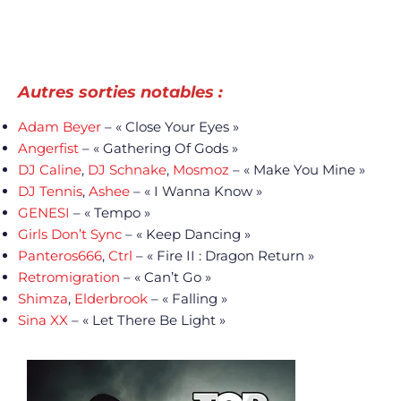
Autres sorties notables :
Adam Beyer
– « Close Your Eyes »
Angerfist
– « Gathering Of Gods »
DJ Caline
,
DJ Schnake
,
Mosmoz
– « Make You Mine »
DJ Tennis
,
Ashee
– « I Wanna Know »
GENESI
– « Tempo »
Girls Don’t Sync
– « Keep Dancing »
Panteros666
,
Ctrl
– « Fire II : Dragon Return »
Retromigration
– « Can’t Go »
Shimza
,
Elderbrook
– « Falling »
Sina XX
– « Let There Be Light »