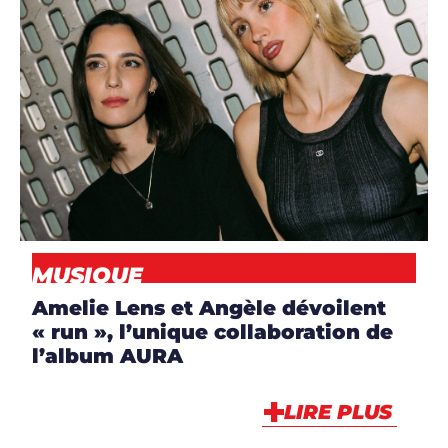
ARTICLES
,
ARTISTES
,
ARTISTES
,
DJS
,
MUSIQUE
,
NEWS
MUSIQUE
Amelie Lens et Angèle dévoilent
« run », l’unique collaboration de
l’album AURA
LIRE PLUS