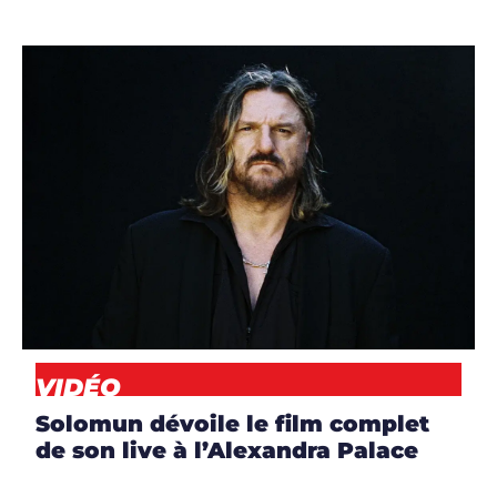
ARTICLES
,
ARTISTES
,
CLIP
,
DJS
,
NEWS
,
VIDÉO
VIDÉO
Solomun dévoile le film complet
de son live à l’Alexandra Palace