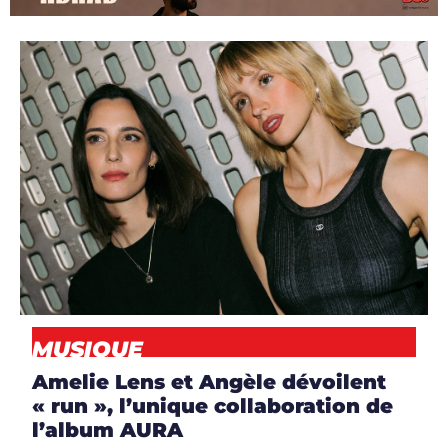
ARTICLES
,
ARTISTES
,
ARTISTES
,
DJS
,
MUSIQUE
,
NEWS
MUSIQUE
Amelie Lens et Angèle dévoilent
« run », l’unique collaboration de
l’album AURA