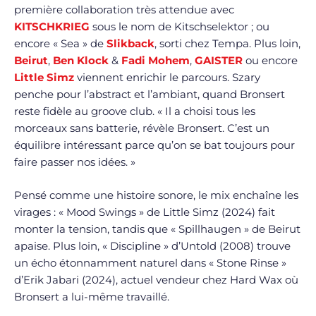
première collaboration très attendue avec
KITSCHKRIEG
sous le nom de Kitschselektor ; ou
encore « Sea » de
Slikback
, sorti chez Tempa. Plus loin,
Beirut
,
Ben Klock
&
Fadi Mohem
,
GAISTER
ou encore
Little Simz
viennent enrichir le parcours. Szary
penche pour l’abstract et l’ambiant, quand Bronsert
reste fidèle au groove club. « Il a choisi tous les
morceaux sans batterie, révèle Bronsert. C’est un
équilibre intéressant parce qu’on se bat toujours pour
faire passer nos idées. »
Pensé comme une histoire sonore, le mix enchaîne les
virages : « Mood Swings » de Little Simz (2024) fait
monter la tension, tandis que « Spillhaugen » de Beirut
apaise. Plus loin, « Discipline » d’Untold (2008) trouve
un écho étonnamment naturel dans « Stone Rinse »
d’Erik Jabari (2024), actuel vendeur chez Hard Wax où
Bronsert a lui-même travaillé.