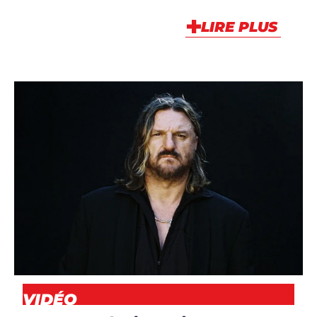
LIRE PLUS
ARTICLES
,
ARTISTES
,
CLIP
,
DJS
,
NEWS
,
VIDÉO
VIDÉO