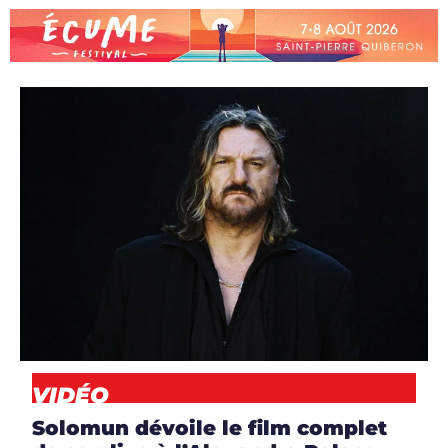
ARTICLES
,
ARTISTES
,
CLIP
,
DJS
,
NEWS
,
VIDÉO
VIDÉO
Solomun dévoile le film complet