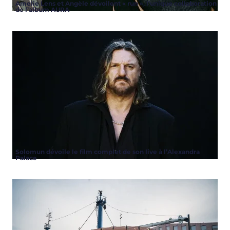
Amelie Lens et Angèle dévoilent « run », l’unique collaboration
de l’album AURA
Solomun dévoile le film complet de son live à l’Alexandra
Palace