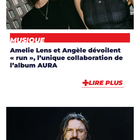
ARTISTES
,
DJS
,
MUSIQUE
,
NEWS
MUSIQUE
Amelie Lens et Angèle dévoilent
« run », l’unique collaboration de
l’album AURA
LIRE PLUS