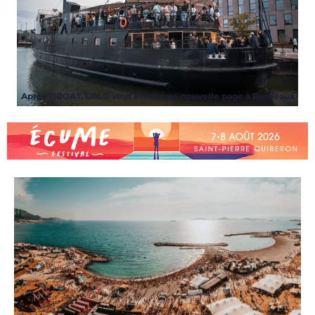
Après l’IBOAT, UBLO veut écrire une nouvelle page à Bordeaux
ARTICLES
,
EVENT
,
NEWS