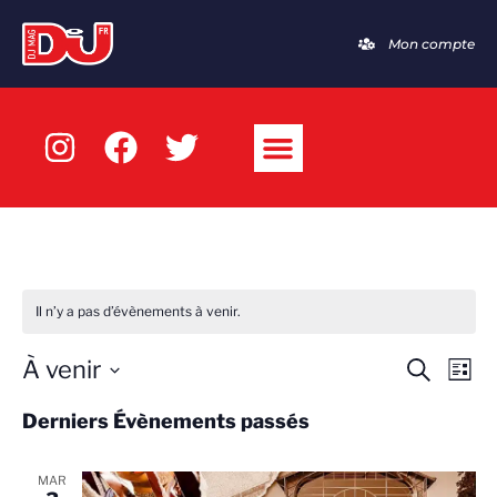
Mon compte
Il n’y a pas d’évènements à venir.
À venir
Recherc
Nav
Recherch
Liste
de
et
Sélectionnez
Derniers Évènements passés
vue
navigati
une
Évè
de
date.
MAR
vues