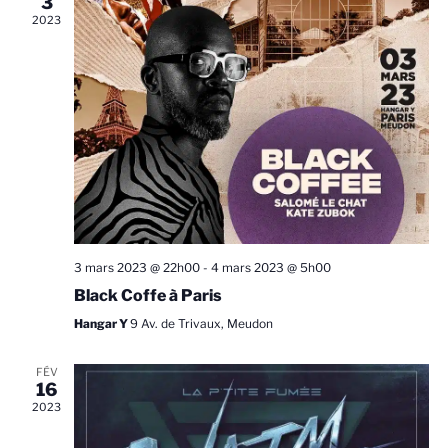
3
Évèneme
2023
3 mars 2023 @ 22h00
-
4 mars 2023 @ 5h00
Black Coffe à Paris
Hangar Y
9 Av. de Trivaux, Meudon
FÉV
16
2023