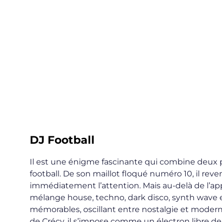
DJ Football
Il est une énigme fascinante qui combine deux pa
football. De son maillot floqué numéro 10, il re
immédiatement l’attention. Mais au-delà de l’appar
mélange house, techno, dark disco, synth wave 
mémorables, oscillant entre nostalgie et moder
de Crécy, il s’impose comme un électron libre de 