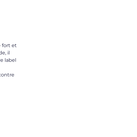
fort et
e, il
e label
contre