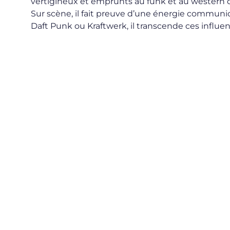
vertigineux et emprunts au funk et au western 
Sur scène, il fait preuve d’une énergie communica
Daft Punk ou Kraftwerk, il transcende ces influ