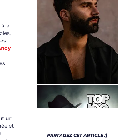
à la
bles,
ées
Andy
s
les
ut un
née et
s
PARTAGEZ CET ARTICLE :)