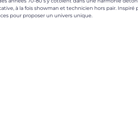
des années 70-80 s’y côtoient dans une harmonie déton
tive, à la fois showman et technicien hors pair. Inspiré 
ences pour proposer un univers unique.