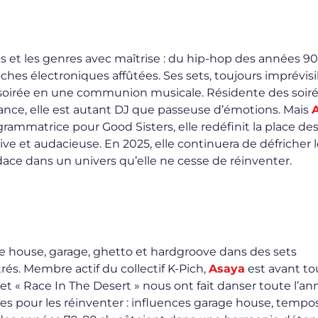
es et les genres avec maîtrise : du hip-hop des années 90 
uches électroniques affûtées. Ses sets, toujours imprévisi
 soirée en une communion musicale. Résidente des soir
rance, elle est autant DJ que passeuse d’émotions. Mais
ogrammatrice pour Good Sisters, elle redéfinit la place de
ve et audacieuse. En 2025, elle continuera de défricher 
ce dans un univers qu’elle ne cesse de réinventer.
 mêle house, garage, ghetto et hardgroove dans des sets
és. Membre actif du collectif K-Pich,
Asaya
est avant to
et « Race In The Desert » nous ont fait danser toute l’an
es pour les réinventer : influences garage house, tempo