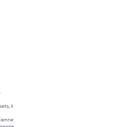
e
ts, il
tienne
énergie