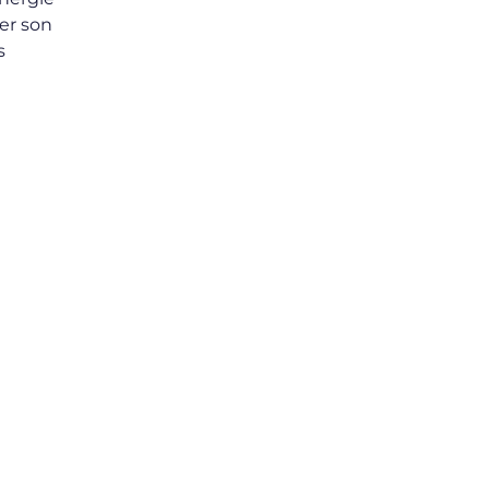
er son
s