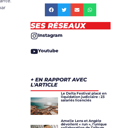
ante.
par
SES RÉSEAUX
Instagram
Youtube
+ EN RAPPORT AVEC
L'ARTICLE
Le Delta Festival placé en
liquidation judiciaire : 23
salariés licenciés
Amelie Lens et Angèle
dévoilent « run », l’unique
collaboration de l’album