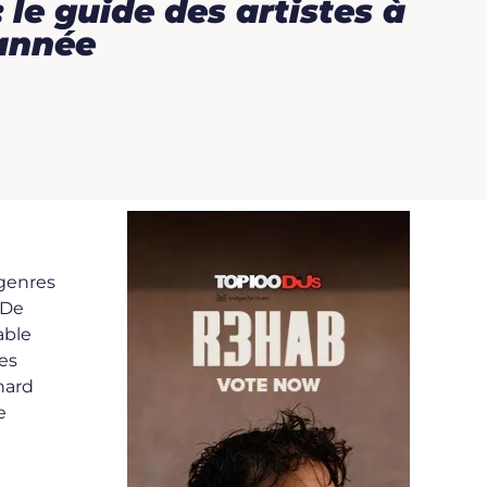
: le guide des artistes à
 année
 genres
 De
able
les
hard
e