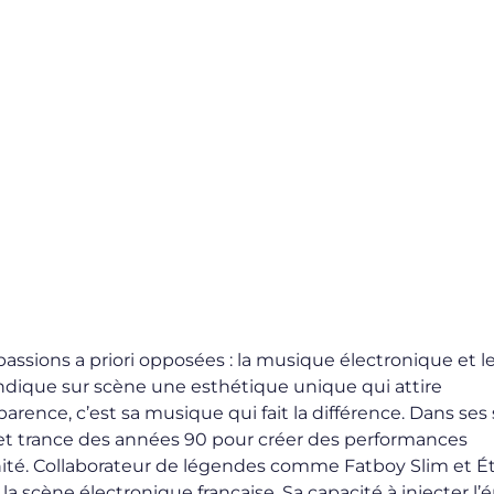
ssions a priori opposées : la musique électronique et l
vendique sur scène une esthétique unique qui attire
ence, c’est sa musique qui fait la différence. Dans ses se
et trance des années 90 pour créer des performances
nité. Collaborateur de légendes comme Fatboy Slim et É
la scène électronique française. Sa capacité à injecter l’