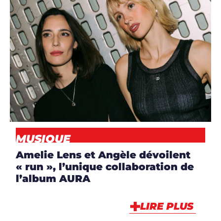
ARTICLES
,
ARTISTES
,
ARTISTES
,
DJS
,
MUSIQUE
,
NEWS
MUSIQUE
Amelie Lens et Angèle dévoilent
« run », l’unique collaboration de
l’album AURA
LIRE PLUS