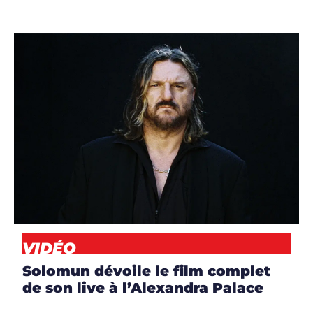
ARTICLES
,
ARTISTES
,
CLIP
,
DJS
,
NEWS
,
VIDÉO
VIDÉO
Solomun dévoile le film complet
de son live à l’Alexandra Palace