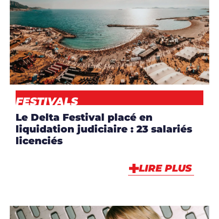
ARTICLES
,
EVENT
,
NEWS
FESTIVALS
Le Delta Festival placé en
liquidation judiciaire : 23 salariés
licenciés
LIRE PLUS