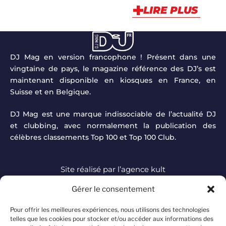
LIRE PLUS
DJ Mag en version francophone ! Présent dans une
vingtaine de pays, le magazine référence des DJ’s est
maintenant disponible en kiosques en France, en
Suisse et en Belgique.
DJ Mag est une marque indissociable de l’actualité DJ
et clubbing, avec normalement la publication des
célèbres classements Top 100 et Top 100 Club.
Site réalisé par
l’agence kult
Gérer le consentement
DJ MAG à travers le
TOUTE L'ACTUALITÉ
monde
Pour offrir les meilleures expériences, nous utilisons des technologies
telles que les cookies pour stocker et/ou accéder aux informations des
FOCUS ARTISTES
Offre d'abonnement