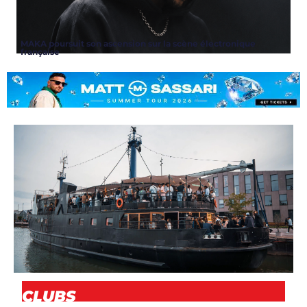
MAKA poursuit son ascension sur la scène électronique
française
ARTICLES
,
CLUBS
,
NEWS
CLUBS