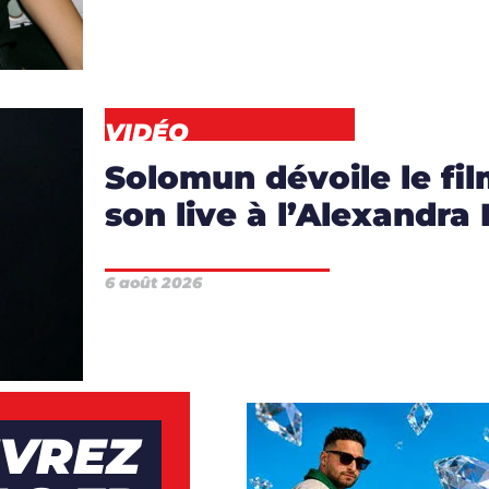
VIDÉO
Solomun dévoile le fi
son live à l’Alexandra
S
,
6 août 2026
DÉO
VREZ