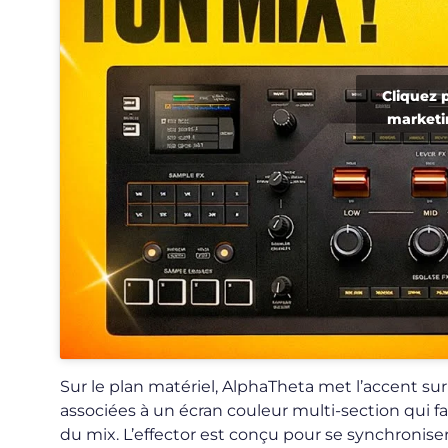
Cliquez 
marketi
Sur le plan matériel, AlphaTheta met l’accent sur
associées à un écran couleur multi-section qui fa
du mix. L’effector est conçu pour se synchronis