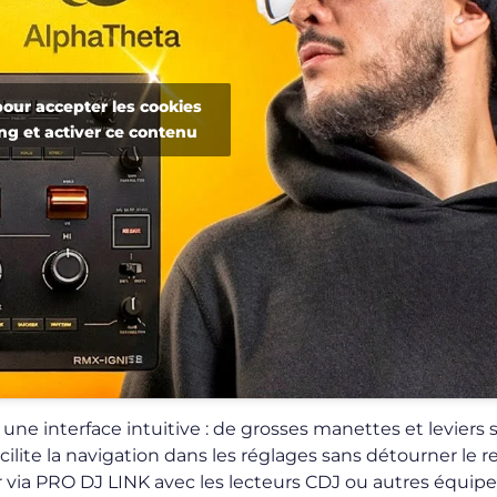
pour accepter les cookies
ng et activer ce contenu
 une interface intuitive : de grosses manettes et leviers 
cilite la navigation dans les réglages sans détourner le r
er via PRO DJ LINK avec les lecteurs CDJ ou autres équi