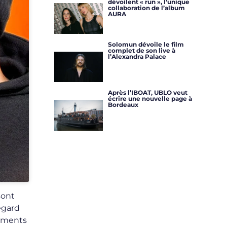
dévoilent « run », l’unique
collaboration de l’album
AURA
Solomun dévoile le film
complet de son live à
l’Alexandra Palace
Après l’IBOAT, UBLO veut
écrire une nouvelle page à
Bordeaux
sont
egard
pements