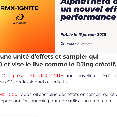
AlphaTheta d
un nouvel ef
performance
Publié le 15 janvier 2026
Hugo Bouqueau
une unité d’effets et sampler qui
D.R.
et vise le live comme le DJing créatif.
r DJ,
a présenté le RMX-IGNITE
, une nouvelle unité d’eff
s DJs professionnels et créatifs.
MX-1000
, l’appareil combine des effets en temps réel et
repensant l’ergonomie pour une utilisation directe en c