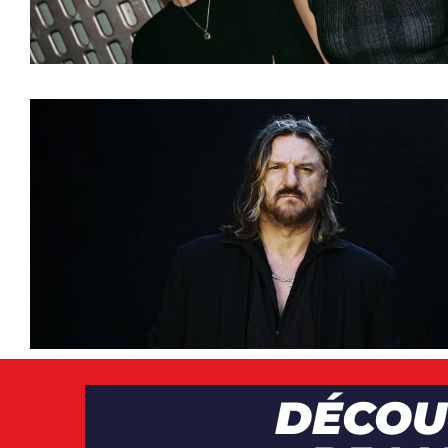
MUSIQUE
,
NEWS
ARTICLES
,
ARTISTE
CLIP
,
DJS
,
NEWS
,
VI
DÉCOU