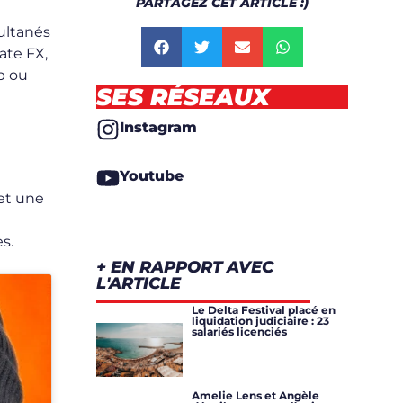
PARTAGEZ CET ARTICLE :)
ultanés
ate FX,
b ou
SES RÉSEAUX
Instagram
Youtube
et une
s.
+ EN RAPPORT AVEC
L'ARTICLE
Le Delta Festival placé en
liquidation judiciaire : 23
salariés licenciés
Amelie Lens et Angèle