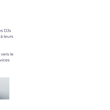
es DJs
à leurs
vers le
vices