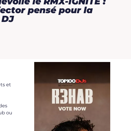
évoile le RMX-IGNITE :
fector pensé pour la
 DJ
ets et
 des
lub ou