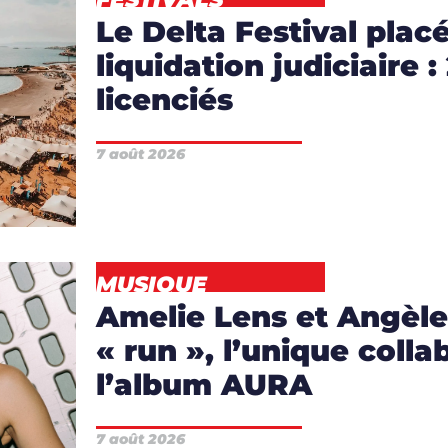
Le Delta Festival plac
liquidation judiciaire :
licenciés
7 août 2026
EWS
MUSIQUE
Amelie Lens et Angèle
« run », l’unique colla
S
,
l’album AURA
7 août 2026